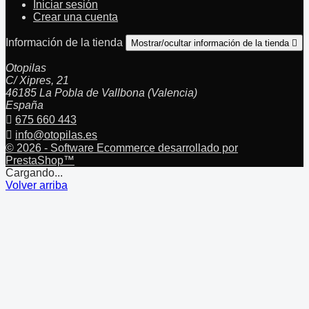
Iniciar sesión
Crear una cuenta
Información de la tienda
Mostrar/ocultar información de la tienda

Otopilas
C/ Xipres, 21
46185 La Pobla de Vallbona (Valencia)
España

675 660 443

info@otopilas.es
© 2026 - Software Ecommerce desarrollado por
PrestaShop™
Cargando...
Volver arriba