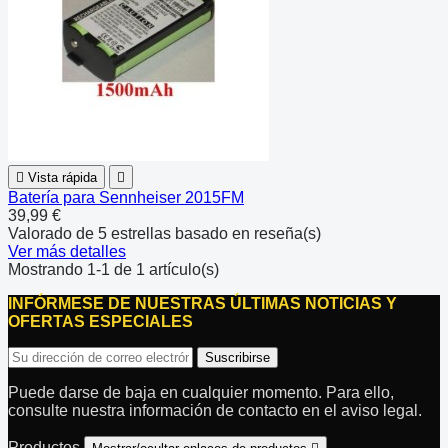

Vista rápida

Batería para Sennheiser 2015FM
39,99 €
Valorado
de 5 estrellas basado en
reseña(s)
Ver más detalles
Mostrando 1-1 de 1 artículo(s)
INFÓRMESE DE NUESTRAS ÚLTIMAS NOTICIAS Y
OFERTAS ESPECIALES
Puede darse de baja en cualquier momento. Para ello,
consulte nuestra información de contacto en el aviso legal.
Productos