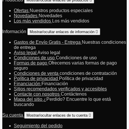
Mostrar/ocultar enlaces de productos

Ofertas
Nuestros productos especiales
Novedades
Novedades
Los más vendidos
Los más vendidos
Información
Mostrar/ocultar enlaces de información

Gastos de Envío Gratis - Entrega
Nuestras condiciones
de entrega
Aviso legal
Aviso legal
Condiciones de uso
Condiciones de uso
Formas de pago
Ofrecemos varias formas de pago
seguro
Condiciones de venta
condiciones de contratación
Política de privacidad
Política de privacidad
Financiación
Financiación
Sitios recomendados verificados y accesibles
Contacte con nosotros
Contáctenos
Mapa del sitio
¿Perdido? Encuentre lo que está
buscando
Su cuenta
Mostrar/ocultar enlaces de tu cuenta

Seguimiento del pedido